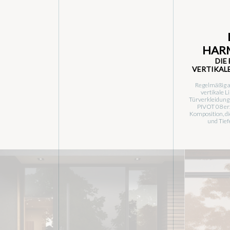
HAR
DIE
VERTIKALE
Regelmäßig 
vertikale L
Türverkleidung
PIVOT 08 er
Komposition, d
und Tief