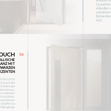
Modells i
Grautönen
stilvollen
und dekor
Elementen 
sich.
TOUCH
06
ALLISCHE
GANZ MIT
HWARZEN
KZENTEN
ll PIVOT 06
ich durch die
n Farben des
terials aus.
en verbinden
h mit Rost-,
chwarztönen
 schaffen so
 Übergänge.