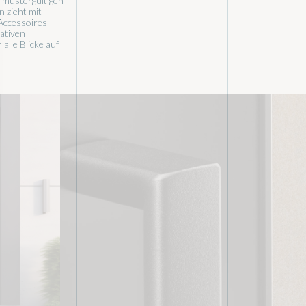
n mustergültigen
 zieht mit
 Accessoires
ativen
alle Blicke auf