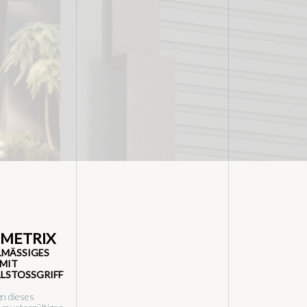
METRIX
MÄSSIGES M
IT O
STOSSGRIFF
n dieses