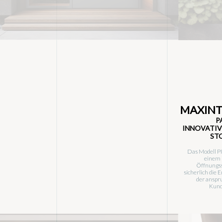
MAXIN
P
INNOVATIV
STO
Das Modell P
einem 
Öffnungs
sicherlich die
der anspr
Kund