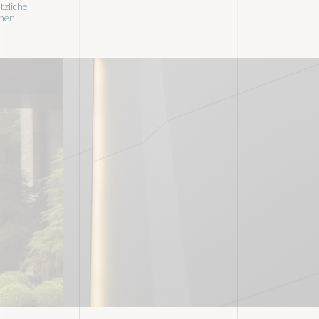
tzliche
nen.