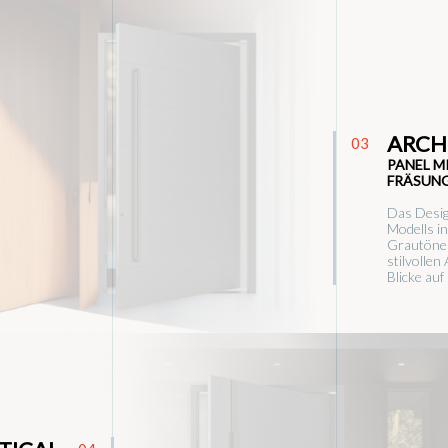
ARCH
03
PANEL M
FRÄSUN
Das Desig
Modells i
Grautönen
stilvollen
Blicke auf 