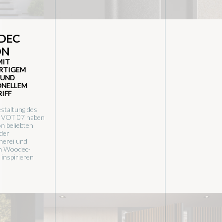
DEC
ON
MIT
RTIGEM
 UND
ONELLEM
IFF
estaltung des
PIVOT 07 haben
n beliebten
 der
nerei und
n Woodec-
 inspirieren