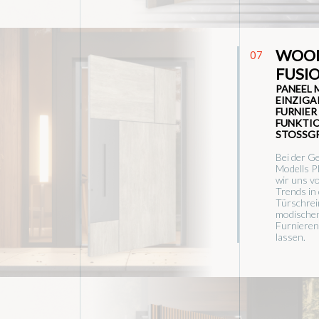
WOO
07
FUSI
PANEEL 
EINZIGA
FURNIER
FUNKTI
STOSSGR
Bei der G
Modells 
wir uns vo
Trends in
Türschrei
modische
Furnieren
lassen.