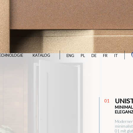
ECHNOLOGIE
KATALOG
ENG
PL
DE
FR
IT
UNIS
01
MINIMAL
ELEGAN
Moderner
minimalis
01 mit gl