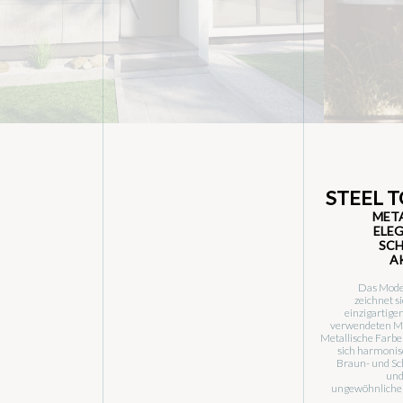
STEEL 
MET
ELE
SC
A
Das Mode
zeichnet s
einzigartige
verwendeten Ma
Metallische Farb
sich harmonisc
Braun- und S
und
ungewöhnliche