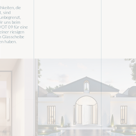
hkeiten, die
t, sind
 unbegrenzt,
ir uns beim
VOT 09 für eine
einer riesigen
 Glasscheibe
en haben.