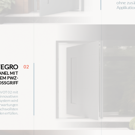
ohne zusä
Applikatio
TEGRO
02
ANEL MIT
EM PWZ-
SSGRIFF
IVOT 02 mit
innovativen
system wird
 Erwartungen
uchsvollsten
en erfüllen.