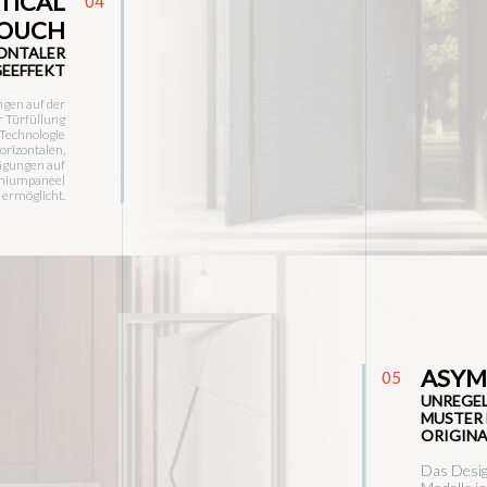
TICAL
04
OUCH
ONTALER
EEFFEKT
gen auf der
r Türfüllung
 Technologie
orizontalen,
ägungen auf
niumpaneel
ermöglicht.
ASYM
05
UNREGEL
USTER M
RIGINAL
Das Desig