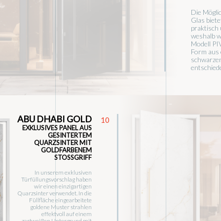
Die Möglic
Glas biete
praktisch
weshalb w
Modell PI
Form aus 
schwarzen
entschied
ABU DHABI GOLD
10
EXKLUSIVES PANEL AUS
GESINTERTEM
QUARZSINTER MIT
GOLDFARBENEM
STOSSGRIFF
In unserem exklusiven
Türfüllungsvorschlag haben
wir einen einzigartigen
Quarzsinter verwendet. In die
Füllfläche eingearbeitete
goldene Muster strahlen
effektvoll auf einem
zartweißen Untergrund mit