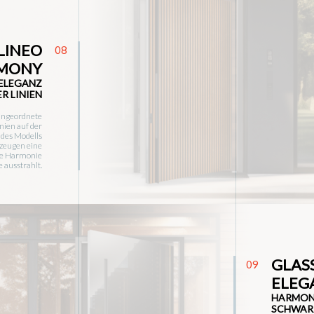
LINEO
08
MONY
 ELEGANZ
R LINIEN
angeordnete
inien auf der
 des Modells
zeugen eine
ie Harmonie
e ausstrahlt.
GLAS
09
ELEG
HARMON
SCHWAR