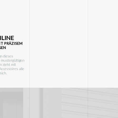
ILINE
IT PRÄZISEM
GEN
n dieses
n mustergültigen
 zieht mit
 Accessoires alle
sich.