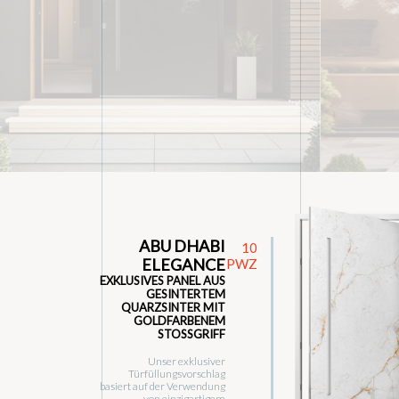
ABU DHABI
10
ELEGANCE
PWZ
EXKLUSIVES PANEL AUS
GESINTERTEM
QUARZSINTER MIT
GOLDFARBENEM
STOSSGRIFF
Unser exklusiver
Türfüllungsvorschlag
basiert auf der Verwendung
von einzigartigem