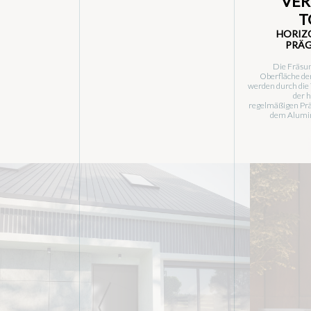
VER
T
HORIZ
PRÄG
Die Fräsun
Oberfläche de
werden durch die
der h
regelmäßigen Pr
dem Alumi