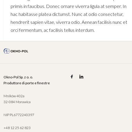
primis in faucibus. Donec ornare viverra ligula at semper. In
hac habitasse platea dictumst. Nunc at odio consectetur,
hendrerit sapien vitae, viverra odio. Aenean facilisis nunc et
orci fermentum, ac facilisis tellus interdum.
Okno-Pol Sp. z o. o.
Produttore di porte e finestre
Mników 402a
32-084 Morawica
NIP PL6772240397
+48 12 25 62 823