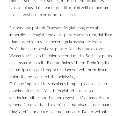
rhoncus sem. Nunc in sem eget turpis euismod ultrices.
Nulla dapibus, dui ut varius porttitor, nibh velit elementum
erat, at vestibulum eros metus ac orci.
Suspendisse potenti. Praesent feugiat congue ex at
imperdiet. In feugiat, sem eu vulputate vestibulum, dui diam
ullamcorper lectus, a hendrerit ligula massa sed lectus.
Proin rhoncus molestie vulputate. Mauris vitae ex diam.
Vivamus lacinia orci in dolor placerat mattis. Sed nulla purus,
accumsan ac sollicitudin vitae, finibus id sem. Proin fringilla
dictum ipsum, eget tempor felis laoreet vel. Lorem ipsum
dolor sit amet, consectetur adipiscing elit.
Quisque imperdiet felis maximus tempus placerat. Ut eu
condimentum erat. Mauris feugiat tellus non arcu
vestibulum, vitae lobortis libero egestas. Vivamus vel sem
venenatis, convallis nisl a, vehicula urna. Vivamus nec mauris
fringilla, efficitur arcu et, elementum ante. Donec vel ante