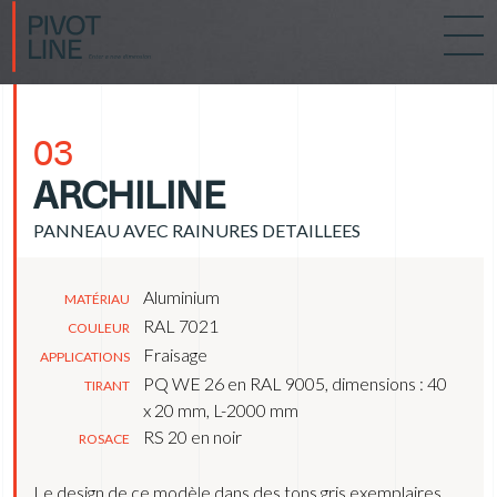
03
ARCHILINE
PANNEAU AVEC RAINURES DETAILLEES
Aluminium
MATÉRIAU
RAL 7021
COULEUR
Fraisage
APPLICATIONS
PQ WE 26 en RAL 9005, dimensions : 40
TIRANT
x 20 mm, L-2000 mm
RS 20 en noir
ROSACE
Le design de ce modèle dans des tons gris exemplaires