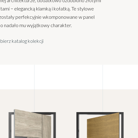
nej architekturze, dodatkowo ozdobiono złotymi
ami − elegancką klamką i kołatką. Te stylowe
 zostały perfekcyjnie wkomponowane w panel
co nadało mu wyjątkowy charakter.
bierz katalog kolekcji