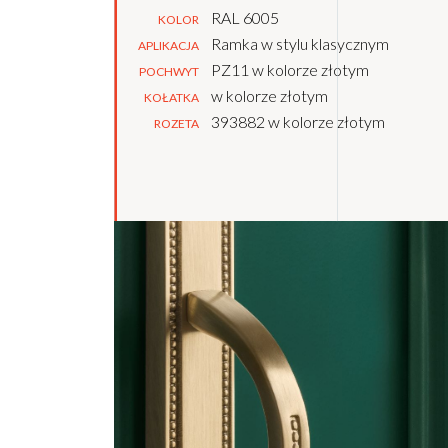
RAL 6005
KOLOR
Ramka w stylu klasycznym
APLIKACJA
PZ11 w kolorze złotym
POCHWYT
w kolorze złotym
KOŁATKA
393882 w kolorze złotym
ROZETA