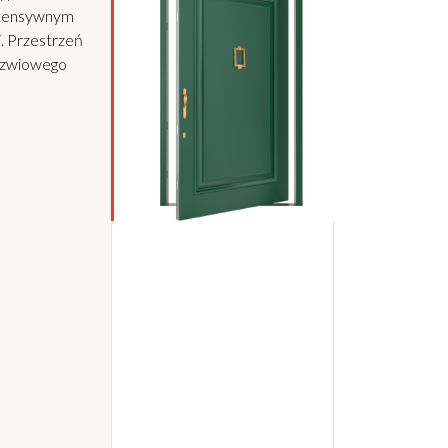
ntensywnym
i. Przestrzeń
rzwiowego