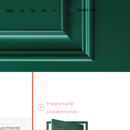
ENG
PL
DE
FR
IT
Pobierz kartę
charakterystyki
ypełnienie