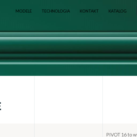
MODELE
TECHNOLOGIA
KONTAKT
KATALOG
E
PIVOT 16 to w