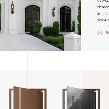
klasycz
element
detale
drzwi, 
Po