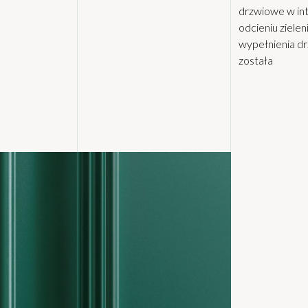
drzwiowe w i
odcieniu zielen
wypełnienia d
została