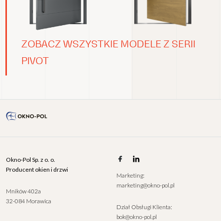
ZOBACZ WSZYSTKIE MODELE Z SERII
PIVOT
Okno-Pol Sp. z o. o.
Producent okien i drzwi
Marketing:
marketing@okno-pol.pl
Mników 402a
32-084 Morawica
Dział Obsługi Klienta:
bok@okno-pol.pl