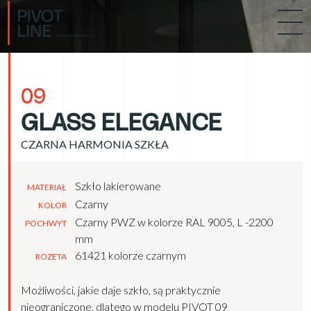
09
GLASS ELEGANCE
CZARNA HARMONIA SZKŁA
Szkło lakierowane
MATERIAŁ
Czarny
KOLOR
Czarny PWZ w kolorze RAL 9005, L -2200
POCHWYT
mm
61421 kolorze czarnym
ROZETA
Możliwości, jakie daje szkło, są praktycznie
nieograniczone, dlatego w modelu PIVOT 09