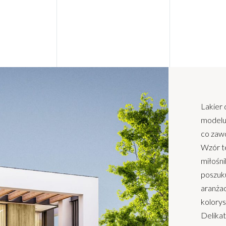
Lakier
modelu
co zaw
Wzór te
miłośni
poszuk
aranżac
kolory
Delika