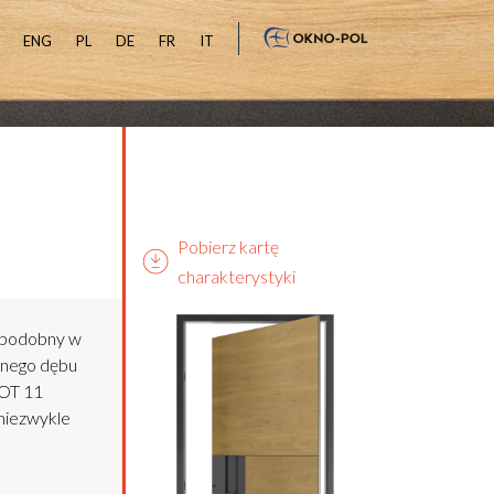
ENG
PL
DE
FR
IT
Pobierz kartę
charakterystyki
opodobny w
lnego dębu
OT 11
 niezwykle