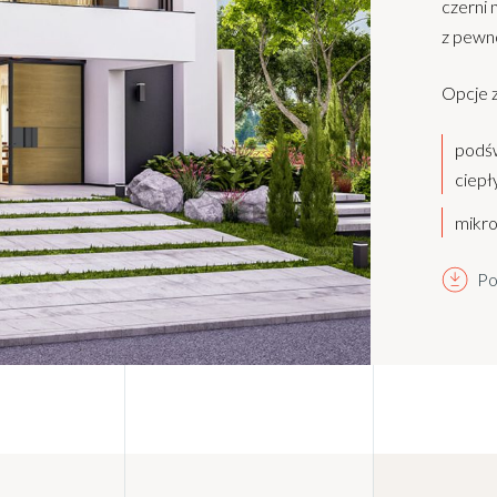
czerni 
z pewno
Opcje 
podśw
ciepły
mikro
Po