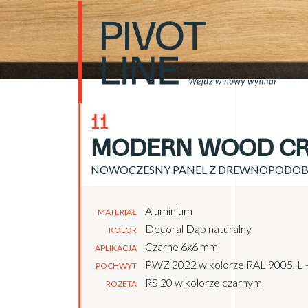
11
MODERN WOOD CR
NOWOCZESNY PANEL Z DREWNOPODO
Aluminium
MATERIAŁ
Decoral Dąb naturalny
KOLOR
Czarne 6x6 mm
APLIKACJA
PWZ 2022 w kolorze RAL 9005, L
POCHWYT
RS 20 w kolorze czarnym
ROZETA