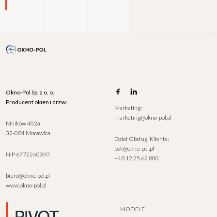
Okno-Pol Sp. z o. o.
Producent okien i drzwi
Marketing:
marketing@okno-pol.pl
Mników 402a
32-084 Morawica
Dział Obsługi Klienta:
bok@okno-pol.pl
NIP 6772240397
+48 12 25 62 800
biuro@okno-pol.pl
www.okno-pol.pl
MODELE