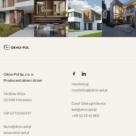
Okno-Pol Sp. z o. o.
Producent okien i drzwi
Marketing:
marketing@okno-pol.pl
Mników 402a
32-084 Morawica
Dział Obsługi Klienta:
bok@okno-pol.pl
NIP 6772240397
+48 12 25 62 800
biuro@okno-pol.pl
www.okno-pol.pl