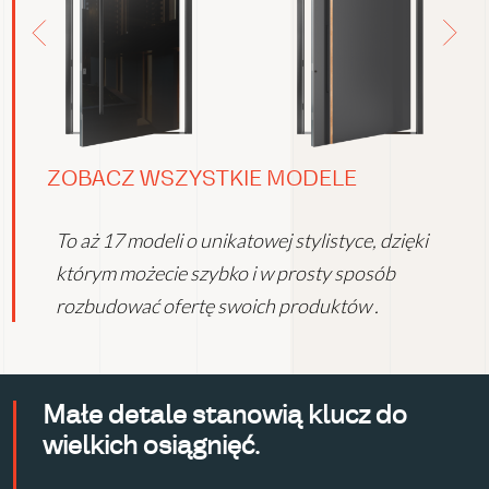
ZOBACZ WSZYSTKIE MODELE
To aż 17 modeli o unikatowej stylistyce, dzięki
którym możecie szybko i w prosty sposób
rozbudować ofertę swoich produktów .
Małe detale stanowią klucz do
wielkich osiągnięć.